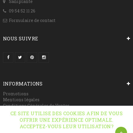
Saniplante
09 54 52 11 26
Formulaire de contact
NOUS SUIVRE
INFORMATIONS
Promotions
Mentions légales
Conditions Générales de Ventes
Paiement sécurisé
CE SITE UTILISE DES COOKIES AFIN DE VOUS
OFFRIR UNE EXPÉRIENCE OPTIMALE.
ACCEPTEZ-VOUS LEUR UTILISATION?
© 2026 Saniplante - Tous droits réservés