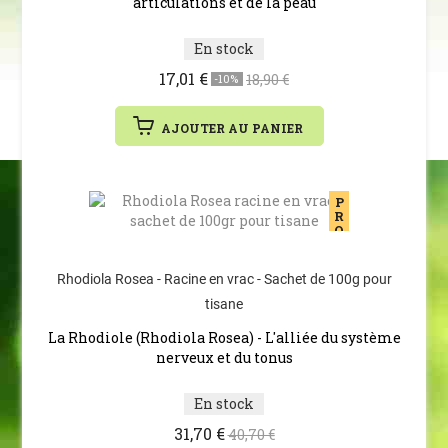
articulations et de la peau
En stock
17,01 €
18,90 €
-10%
AJOUTER AU PANIER
P
R
O
M
O
T
Rhodiola Rosea - Racine en vrac - Sachet de 100g pour
I
O
tisane
N
La Rhodiole (Rhodiola Rosea) - L'alliée du système
nerveux et du tonus
En stock
31,70 €
40,70 €