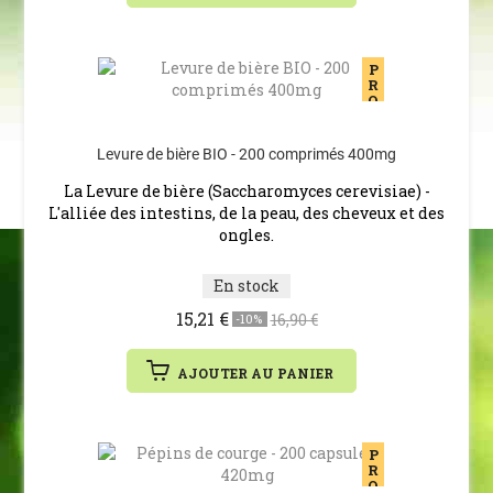
P
R
O
M
O
T
Levure de bière BIO - 200 comprimés 400mg
I
O
La Levure de bière (Saccharomyces cerevisiae) -
N
L'alliée des intestins, de la peau, des cheveux et des
ongles.
En stock
15,21 €
16,90 €
-10%
AJOUTER AU PANIER
P
R
O