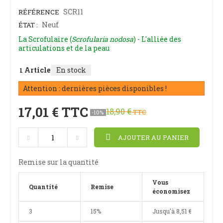
SCR11
RÉFÉRENCE
Neuf
ÉTAT :
La Scrofulaire (
Scrofularia nodosa
) - L'alliée des
articulations et de la peau
Article
En stock
1
Attention : dernières pièces disponibles !
17,01 €
TTC
18,90 €
TTC
-10%
AJOUTER AU PANIER
Remise sur la quantité
Vous
Quantité
Remise
économisez
3
15%
Jusqu'à
8,51 €