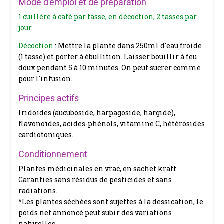
Mode d'emploi et de préparation
1 cuillère à café par tasse, en décoction, 2 tasses par
jour.
Décoction
: Mettre la plante dans 250ml d'eau froide
(1 tasse) et porter à ébullition. Laisser bouillir à feu
doux pendant 5 à 10 minutes. On peut sucrer comme
pour l'infusion.
Principes actifs
Iridoïdes (aucuboside, harpagoside, hargide),
flavonoïdes, acides-phénols, vitamine C, hétérosides
cardiotoniques.
Conditionnement
Plantes médicinales en vrac, en sachet kraft.
Garanties sans résidus de pesticides et sans
radiations.
*Les plantes séchées sont sujettes à la dessication, le
poids net annoncé peut subir des variations
naturelles.