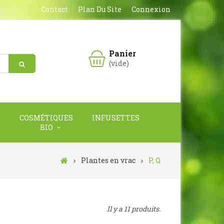
Contact
Plan Du Site
Connexion
Panier
(vide)
COSMÉTIQUES
INFUSETTES
BIO
Plantes en vrac
P, Q
Il y a 11 produits.