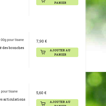
PANIER
 100g pour tisane
7,90 €
ié des bronches
AJOUTER AU
PANIER
g pour tisane
5,60 €
es articulations
AJOUTER AU