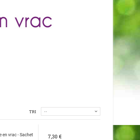
TRI
--
e en vrac - Sachet
7,30 €