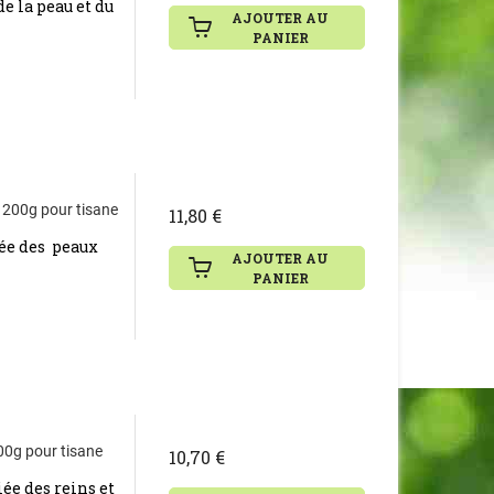
de la peau et du
AJOUTER AU
PANIER
 200g pour tisane
11,80 €
liée des peaux
AJOUTER AU
PANIER
100g pour tisane
10,70 €
iée des reins et