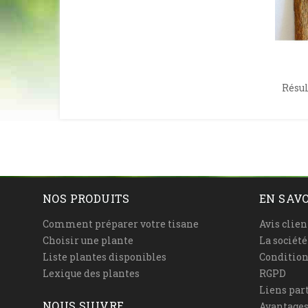
Résult
NOS PRODUITS
EN SAVO
Comment préparer votre tisane
Avis clien
Choisir une plante
La sociét
Liste plantes disponibles
Condition
Lexique des plantes
RGPD
Liens par
NOUS SUIVRE
Avantages