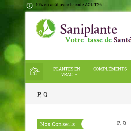
-10% en août avec le code AOUT26 !
PLANTES EN
COMPLÉMENTS
VRAC
P, Q
P, Q
Nos Conseils