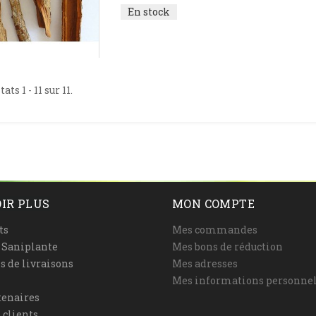
En stock
ats 1 - 11 sur 11.
IR PLUS
MON COMPTE
ts
Mes commandes
é Saniplante
Mes bons de réduction
s de livraisons
Mes adresses
Mes informations personnel
tenaires
 clients