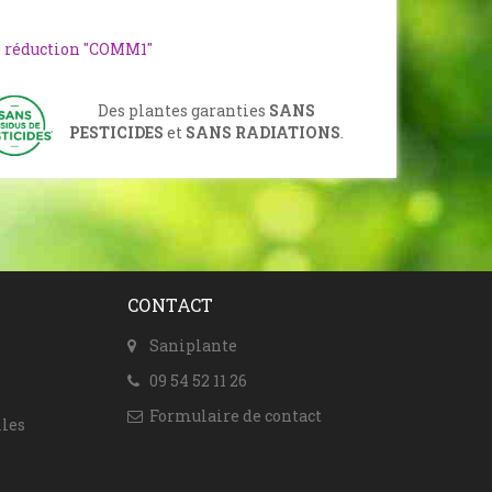
e réduction "COMM1"
Des plantes garanties
SANS
PESTICIDES
et
SANS RADIATIONS
.
CONTACT
Saniplante
09 54 52 11 26
Formulaire de contact
les