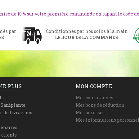
emise de 10 % sur votre première commande en tapant le code d
rmés par
Conditionnés par nos soins à la main
ES
.
LE JOUR DE LA COMMANDE
.
IR PLUS
MON COMPTE
ts
Mes commandes
é Saniplante
Mes bons de réduction
s de livraisons
Mes adresses
Mes informations personnel
tenaires
 clients