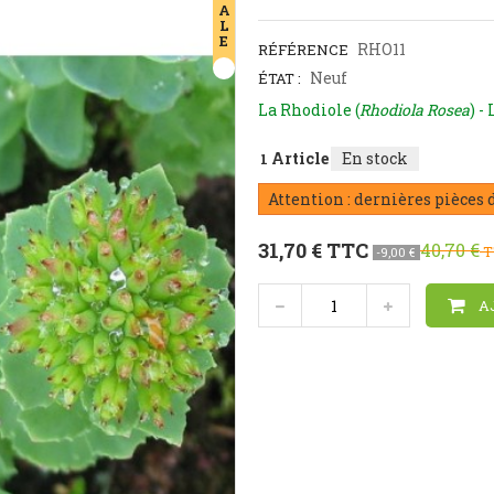
A
L
E
RHO11
RÉFÉRENCE
Neuf
ÉTAT :
La Rhodiole (
Rhodiola Rosea
) -
Article
En stock
1
Attention : dernières pièces 
31,70 €
TTC
40,70 €
T
-9,00 €
A