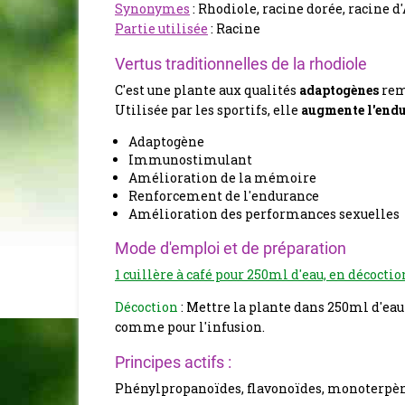
Synonymes
: Rhodiole, racine dorée, racine d'
Partie utilisée
: Racine
Vertus traditionnelles de la rhodiole
C'est une plante aux qualités
adaptogènes
rem
Utilisée par les sportifs, elle
augmente l'end
Adaptogène
Immunostimulant
Amélioration de la mémoire
Renforcement de l'endurance
Amélioration des performances sexuelles
Mode d'emploi et de préparation
1 cuillère à café pour 250ml d'eau, en décoction
Décoction
: Mettre la plante dans 250ml d'eau 
comme pour l'infusion.
Principes actifs :
Phénylpropanoïdes, flavonoïdes, monoterpène