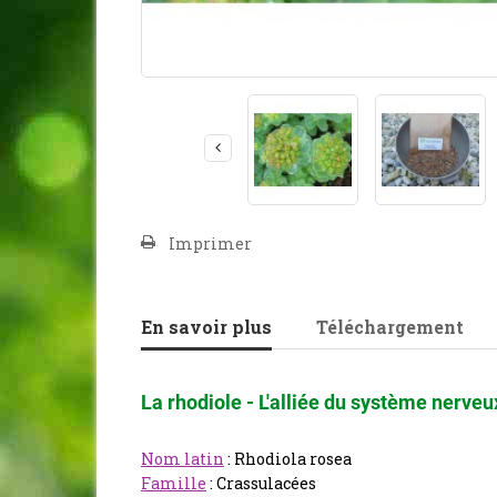
Imprimer
En savoir plus
Téléchargement
La rhodiole - L'alliée du système nerveux
Nom latin
: Rhodiola rosea
Famille
: Crassulacées