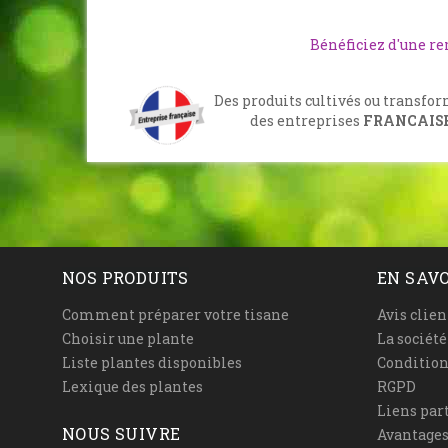
Bénéficiez d'une r
Des produits cultivés ou transfo
des entreprises
FRANCAIS
NOS PRODUITS
EN SAVO
Comment préparer votre tisane
Avis clien
Choisir une plante
La sociét
Liste plantes disponibles
Condition
Lexique des plantes
RGPD
Liens par
NOUS SUIVRE
Avantages