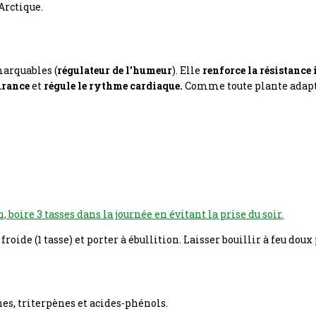
Arctique.
arquables (
régulateur de l'humeur
). Elle
renforce la
résistance
urance
et
régule le
rythme cardiaque
.
Comme toute plante adapto
, boire 3 tasses dans la journée en évitant la prise du soir.
froide (1 tasse) et porter à ébullition. Laisser bouillir à feu dou
s, triterpènes et acides-phénols.