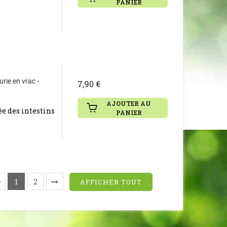
PANIER
rie en vrac -
7,90 €
AJOUTER AU
ée des intestins
PANIER
1
2
AFFICHER TOUT