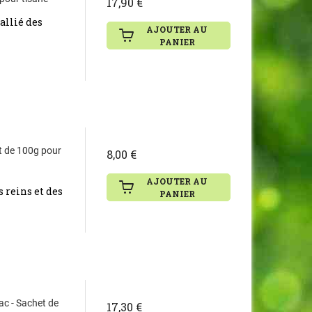
17,90 €
allié des
AJOUTER AU
PANIER
et de 100g pour
8,00 €
AJOUTER AU
s reins et des
PANIER
ac - Sachet de
17,30 €