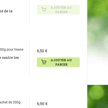
AJOUTER AU
ié de la
PANIER
100g pour tisane
6,50 €
e contre les
AJOUTER AU
PANIER
Sachet de 200g
6,90 €