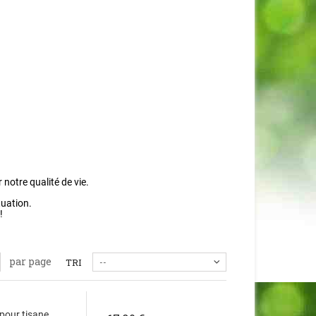
notre qualité de vie.
tuation.
!
par page
TRI
--
 pour tisane