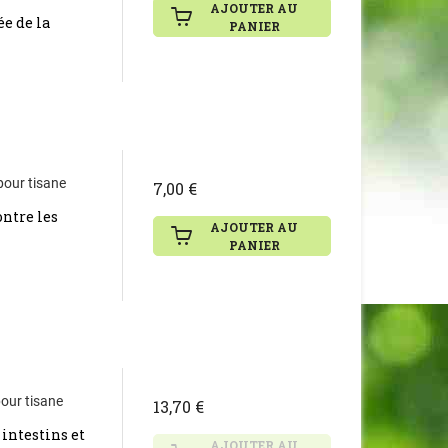
AJOUTER AU
ée de la
PANIER
 pour tisane
7,00 €
ontre les
AJOUTER AU
PANIER
pour tisane
13,70 €
 intestins et
AJOUTER AU