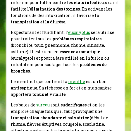
infusion pour lutter contre les
états infectieux
car il
facilite l'
élimination des toxines
. En activant les
fonctions de désintoxication, il favorise
la
transpiration et la diurèse
.
Expectorant et fluidifiant, l'
eucalyptus
sera utilisé
pour traiter tous les
problèmes respiratoires
(bronchite, toux, pneumonie, rhume, sinusite,
asthme). Il
est riche en
essence aromatique
(eucalyptol) et pourra être utilisé en infusion ou
inhalation pour soulager tous les
problèmes de
bronches
.
Le menthol que contient la
menthe
est un bon
antiseptique
. Sa richesse en fer et en manganèse
apportera
tonus et vitalité
.
Les baies de
sureau
sont
sudorifiques
et on les
emploie chaque fois qu'il faut provoquer une
transpiration abondante et salvatrice
(début de
rhume, fièvres éruptives, rougeole, scarlatine,
affections catarrhales, bronchite, grippe, crise de