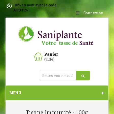
-10% en août avec le code
AOUT26 !
Connexion
Panier
(vide)
MENU
Tisane Immunité - 100g