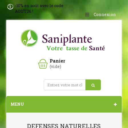
-10% en août avec le code
AOUT26 !
Connexion
Panier
(vide)
MENU
DEFENSES NATURELLES