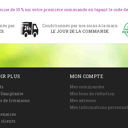
emise de 10 % sur votre première commande en tapant le code d
rmés par
Conditionnés par nos soins à la main
ES
.
LE JOUR DE LA COMMANDE
.
IR PLUS
MON COMPTE
ts
Mes commandes
é Saniplante
Mes bons de réduction
s de livraisons
Mes adresses
Mes informations personnel
tenaires
 clients