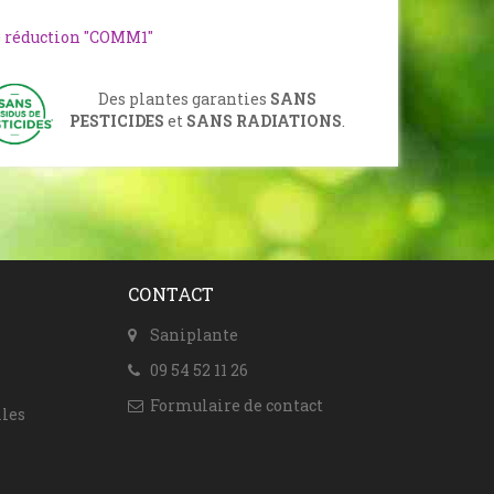
e réduction "COMM1"
Des plantes garanties
SANS
PESTICIDES
et
SANS RADIATIONS
.
CONTACT
Saniplante
09 54 52 11 26
Formulaire de contact
les