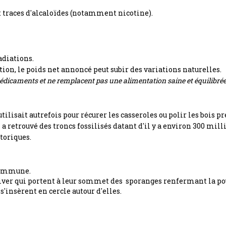
t traces d'alcaloïdes (notamment nicotine).
adiations.
ation, le poids net annoncé peut subir des variations naturelles.
dicaments et ne remplacent pas une alimentation saine et équilibrée
tilisait autrefois pour récurer les casseroles ou polir les bois pr
n a retrouvé des troncs fossilisés datant d'il y a environ 300 mill
toriques.
 commune.
d'hiver qui portent à leur sommet des sporanges renfermant la pous
insèrent en cercle autour d'elles.