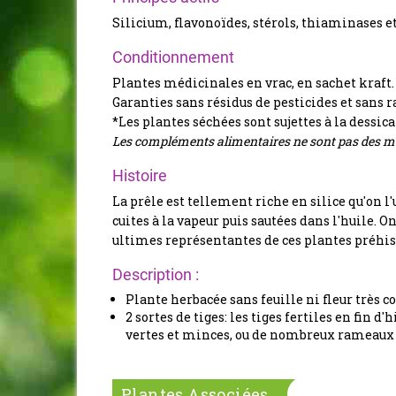
Silicium, flavonoïdes, stérols, thiaminases e
Conditionnement
Plantes médicinales en vrac, en sachet kraft.
Garanties sans résidus de pesticides et sans r
*Les plantes séchées sont sujettes à la dessic
Les compléments alimentaires ne sont pas des mé
Histoire
La prêle est tellement riche en silice qu'on l'u
cuites à la vapeur puis sautées dans l'huile. O
ultimes représentantes de ces plantes préhis
Description :
Plante herbacée sans feuille ni fleur très
2 sortes de tiges: les tiges fertiles en fin 
vertes et minces, ou de nombreux rameaux s'
Plantes Associées