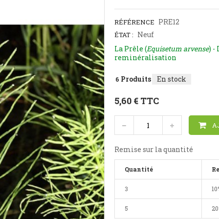
PRE12
RÉFÉRENCE
Neuf
ÉTAT :
La Prêle (
Equisetum arvense
) -
reminéralisation
Produits
En stock
6
5,60 €
TTC
A
Remise sur la quantité
Quantité
R
3
10
5
2