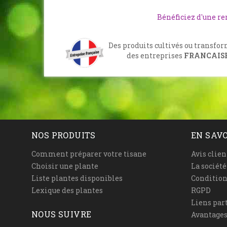
Bénéficiez d'une r
Des produits cultivés ou transfo
des entreprises
FRANCAIS
NOS PRODUITS
EN SAVO
Comment préparer votre tisane
Avis clien
Choisir une plante
La sociét
Liste plantes disponibles
Condition
Lexique des plantes
RGPD
Liens par
NOUS SUIVRE
Avantages