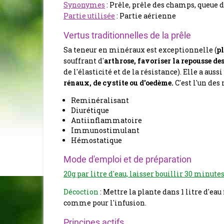
Synonymes
: Prêle, prêle des champs, queue de
Partie utilisée
: Partie aérienne
Vertus traditionnelles de la prêle
Sa teneur en minéraux est exceptionnelle (
pl
souffrant d'
arthrose
,
favoriser la repousse de
de l'élasticité et de la résistance).
Elle a aussi
rénaux, de cystite ou d'oedème
.
C'est l'un des
Reminéralisant
Diurétique
Antiinflammatoire
Immunostimulant
Hémostatique
Mode d'emploi et de préparation
20g par litre d'eau, laisser bouillir 30 minute
Décoction
: Mettre la plante dans 1 litre d'ea
comme pour l'infusion.
Principes actifs