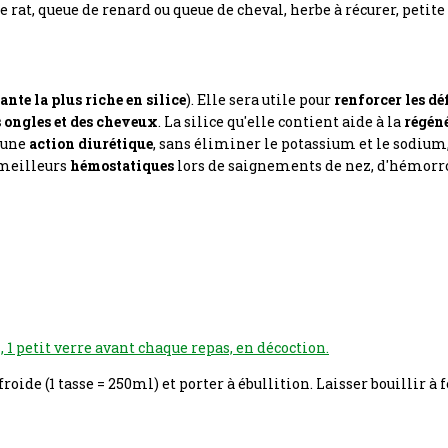
 rat, queue de renard ou queue de cheval, herbe à récurer, petite
ante la plus riche en silice
).
Elle sera utile pour
renforcer les d
s ongles et des cheveux
.
La silice qu'elle contient aide à la
régéné
une
action diurétique
, sans éliminer le potassium et le sodium,
 meilleurs
hémostatiques
lors de saignements de nez, d'hémorro
s, 1 petit verre avant chaque repas, en décoction.
u froide (1 tasse = 250ml) et porter à ébullition. Laisser bouillir