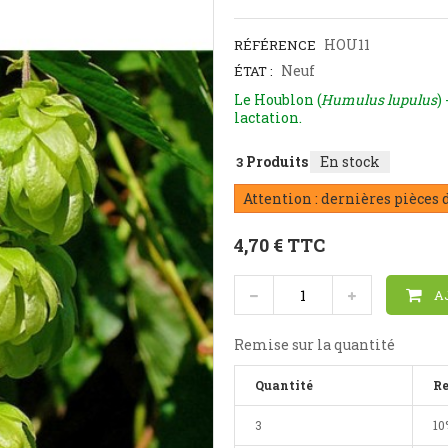
HOU11
RÉFÉRENCE
Neuf
ÉTAT :
Le Houblon (
Humulus lupulus
)
lactation.
Produits
En stock
3
Attention : dernières pièces 
4,70 €
TTC
A
Remise sur la quantité
Quantité
R
3
10