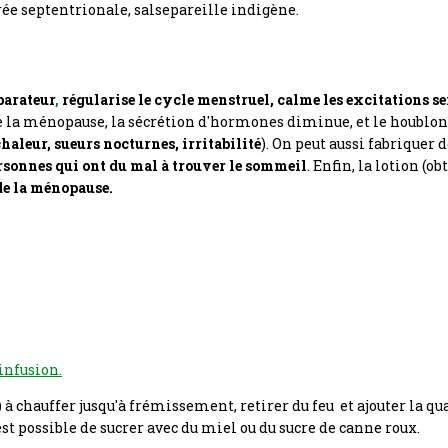
rée septentrionale, salsepareille indigène.
parateur
,
régularise le cycle menstruel,
calme les excitations se
de la ménopause, la sécrétion d'hormones diminue, et le houbl
chaleur, sueurs nocturnes, irritabilité
).
On peut aussi fabriquer d
rsonnes qui ont du mal à trouver le sommeil
.
Enfin, la lotion (ob
de la
ménopause.
 infusion.
l) à chauffer jusqu'à frémissement, retirer du feu et ajouter la q
 est possible de sucrer avec du miel ou du sucre de canne roux.