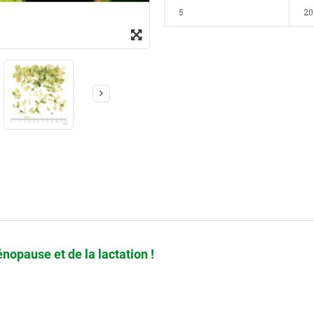
5
2
énopause et de la lactation !