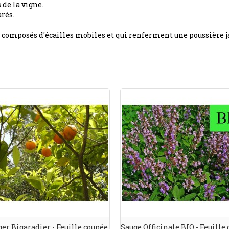
 de la vigne.
rés.
 composés d'écailles mobiles et qui renferment une poussière ja
er Bigaradier - Feuille coupée
Sauge Officinale BIO - Feuille