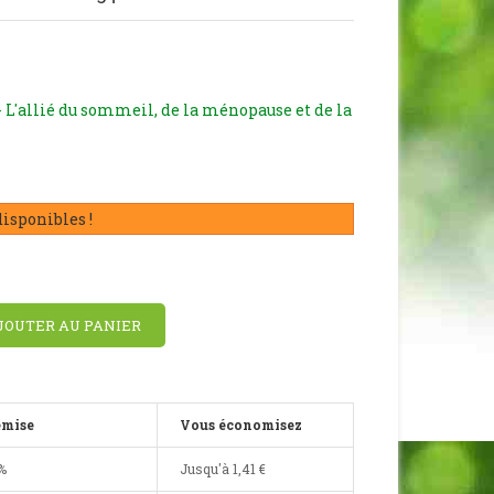
 - L'allié du sommeil, de la ménopause et de la
disponibles !
JOUTER AU PANIER
emise
Vous économisez
%
Jusqu'à
1,41 €