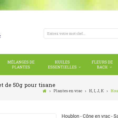
MÉLANGES DE
HUILES
FLEURS DE
PLANTES
ESSENTIELLES
BACH
t de 50g pour tisane
Plantes en vrac
H, I, J, K
Houb
Houblon - Cône en vrac - S