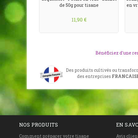
de 50g pour tisane
en vr
11,90 €
Bénéficiez d'une r
Des produits cultivés ou transfo
des entreprises
FRANCAIS
NOS PRODUITS
EN SAVO
Comment préparer votre tisane
Avis clien