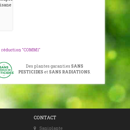
tisane
e réduction "COMM1"
Des plantes garanties
SANS
PESTICIDES
et
SANS RADIATIONS
.
CONTACT
Saniplante