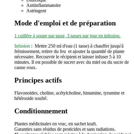
Antiinflammatoire
Astringent
Mode d'emploi et de préparation
1 cuillère à soupe par tasse, 3 tasses par jour en infusion.
Infusion
: Mettre 250 ml d'eau (1 tasse) à chauffer jusqu'à
frémissement, retirer du feu et
ajouter
la quantité de plante
nécessaire. Recouvrir le récipient et laisser infuser 5 à 10
minutes. Il est possible de sucrer avec du miel ou du sucre de
canne roux.
Principes actifs
Flavonoïdes, choline, acétylcholine, histamine, tyramine et
hétéroside soufré.
Conditionnement
Plantes médicinales en vrac, en sachet kraft.
Garanties sans résidus de pesticides et sans radiations.