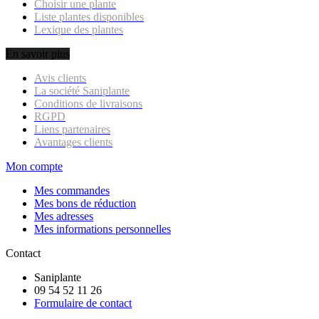
Choisir une plante
Liste plantes disponibles
Lexique des plantes
En savoir plus
Avis clients
La société Saniplante
Conditions de livraisons
RGPD
Liens partenaires
Avantages clients
Mon compte
Mes commandes
Mes bons de réduction
Mes adresses
Mes informations personnelles
Contact
Saniplante
09 54 52 11 26
Formulaire de contact