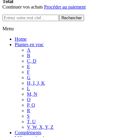
Total
Continuer vos achats
Procéder au paiement
Rechercher
Menu
Home
Plantes en vrac
A
B
C, D
E
F
G
H, I, J, K
L
M, N
O
P, Q
R
S
T, U
V, W, X, Y, Z
Compléments