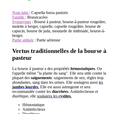
Nom latin
: Capsella bursa pastoris
Famille
: Brassicacées
Synonymes
: Bourse à pasteur, bourse-à-pasteur rougeâtre,
molette à berger, capselle, capselle rougeâtre, bourse de
capucin, bourse de juda, moutarde de mithriade, bourse-à-
berger.
Partie utilisée
: Partie aérienne
Vertus traditionnelles de la bourse à
pasteur
La bourse à pasteur a des propriétés
hémostatiques
. On
l'appelle même "la plante du sang". Elle sera utile contre la
plupart des
saignements
: saignements de nez, règles trop
abondantes, sang dans les urines. Elle soulagera aussi
les
jambes lourdes
.
Elle est aussi astringente et sera
recommandée contre les
diarrhées
. Antiinfectieuse et
diurétique, elle
soulagera les
cystites
.
Hémostatique
Antiinfectieux
Diurétique