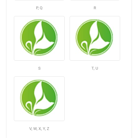
P, Q
R
S
T, U
V, W, X, Y, Z