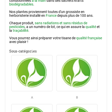
conditionnées
à la main
dans des sachets krafts
biodégradables
.
Nos plantes proviennent toutes d'un grossiste en
herboristerie installé en
France
depuis plus de 100 ans.
Chaque produit,
sans radiations et sans résidus de
pesticides
, a un numéro de lot, ce qui en assure la
qualité
et
la
traçabilité
.
Vous pourrez ainsi préparer votre tisane de
qualité française
avec plaisir !
Sous-catégories
A
B