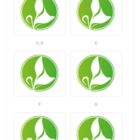
C, D
E
F
G