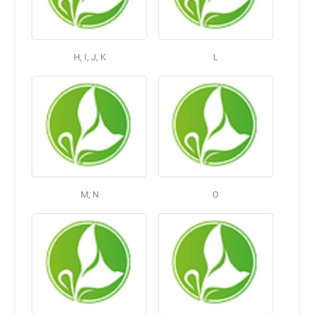
H, I, J, K
L
M, N
O