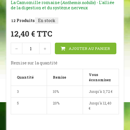
La Camomille romaine (
Anthemis nobilis
) - L'alliée
de la digestion et du système nerveux
Produits
En stock
12
12,40 €
TTC
AJOUTER AU PANIER
Remise sur la quantité
Vous
Quantité
Remise
économisez
3
10%
Jusqu'à
3,72 €
5
20%
Jusqu'à
12,40
€