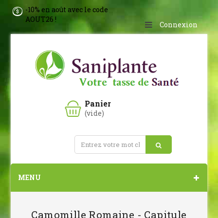
-10% en août avec le code
AOUT26 !
Connexion
Panier
(vide)
MENU
Camomille Romaine - Capitule