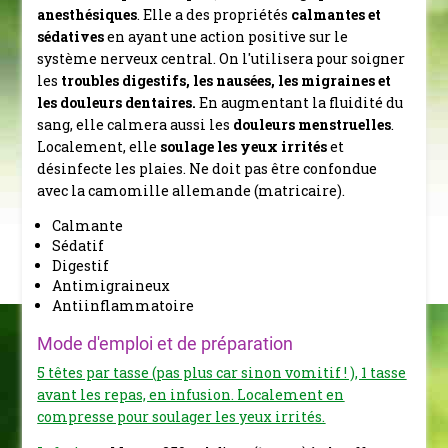
anesthésiques
.
Elle a des propriétés
calmantes et
sédatives
en ayant une action positive sur le
système nerveux central.
On l'utilisera pour soigner
les
troubles digestifs, les nausées, les migraines et
les douleurs dentaires.
En augmentant la fluidité du
sang, elle calmera
aussi les
douleurs menstruelles
.
Localement, elle
soulage les yeux irrités
et
désinfecte les plaies.
Ne doit pas être confondue
avec la camomille allemande (matricaire).
Calmante
Sédatif
Digestif
Antimigraineux
Antiinflammatoire
Mode d'emploi et de préparation
5 têtes par tasse (pas plus car sinon vomitif ! ), 1 tasse
avant les repas, en infusion. Localement en
compresse pour soulager les yeux irrités.