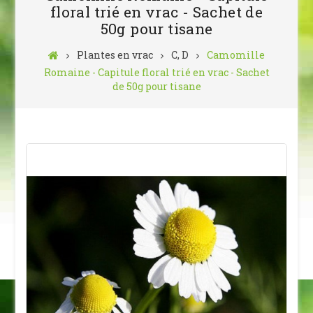
floral trié en vrac - Sachet de
50g pour tisane
Plantes en vrac
C, D
Camomille
Romaine - Capitule floral trié en vrac - Sachet
de 50g pour tisane