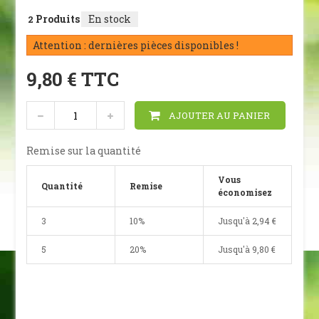
Produits
En stock
2
Attention : dernières pièces disponibles !
9,80 €
TTC
AJOUTER AU PANIER
Remise sur la quantité
Vous
Quantité
Remise
économisez
3
10%
Jusqu'à
2,94 €
5
20%
Jusqu'à
9,80 €