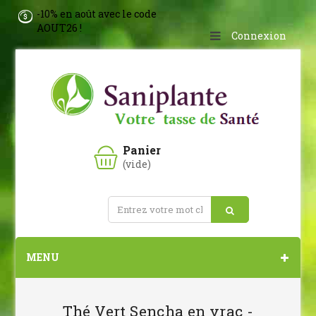
-10% en août avec le code
AOUT26 !
Connexion
Panier
(vide)
MENU
Thé Vert Sencha en vrac -