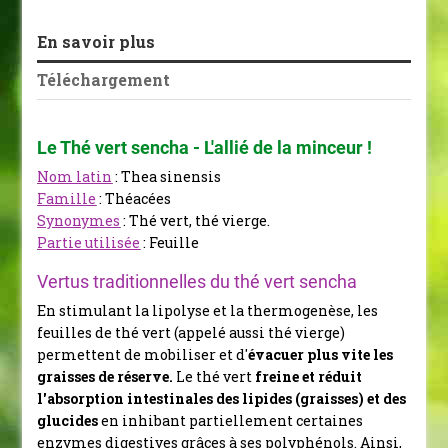
En savoir plus
Téléchargement
Le Thé vert sencha - L'allié de la minceur !
Nom latin
: Thea sinensis
Famille
: Théacées
Synonymes
: Thé vert, thé vierge.
Partie utilisée
: Feuille
Vertus traditionnelles du thé vert sencha
En stimulant la lipolyse et la thermogenèse, les
feuilles de thé vert (appelé aussi thé vierge)
permettent de mobiliser et d'
évacuer plus vite les
graisses de réserve
.
Le thé vert
freine et réduit
l'absorption intestinales des lipides (graisses) et des
glucides
en inhibant partiellement certaines
enzymes digestives grâces à ses polyphénols. Ainsi,