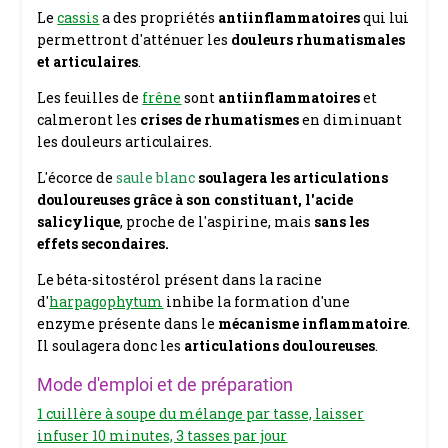
Le
cassis
a d
es propriétés
antiinflammatoires
qui lui
permettront d'atténuer les
douleurs rhumatismales
et articulaires
.
Les feuilles de
frêne
sont
antiinflammatoires
et
calmeront les
crises de rhumatismes
en diminuant
les douleurs articulaires.
L'écorce de
saule blanc
soulagera les articulations
douloureuses
grâce à son constituant, l'acide
salicylique
, proche de l'aspirine, mais
sans les
effets secondaires.
Le béta-sitostérol présent dans la racine
d'
harpagophytum
inhibe la formation d'une
enzyme présente dans le
mécanisme inflammatoire
.
Il soulagera donc les
articulations douloureuses
.
Mode d'emploi et de préparation
1 cuillère à soupe du mélange par tasse, laisser
infuser 10 minutes, 3 tasses par jour