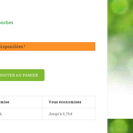
ronches
disponibles !
JOUTER AU PANIER
emise
Vous économisez
%
Jusqu'à
0,76 €