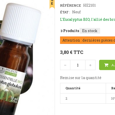
E
HE2101
RÉFÉRENCE
Neuf
ÉTAT :
L'Eucalyptus BIO, l'allié des b
Produits
En stock
3
Attention : dernières pièces 
3,80 €
TTC
A
Remise sur la quantité
Quantité
R
2
10