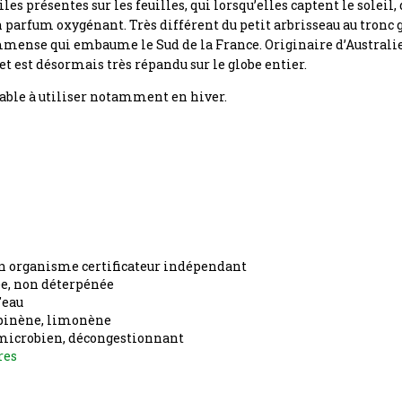
iles présentes sur les feuilles, qui lorsqu’elles captent le solei
on parfum oxygénant. Très différent du petit arbrisseau au tronc 
immense qui embaume le Sud de la France. Originaire d’Australie 
 est désormais très répandu sur le globe entier.
éable à utiliser notamment en hiver.
 un organisme certificateur indépendant
ée, non déterpénée
'eau
a pinène, limonène
imicrobien, décongestionnant
res