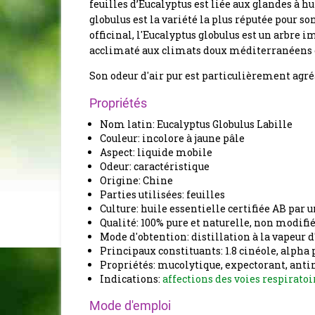
feuilles d’Eucalyptus est liée aux glandes à hu
globulus est la variété la plus réputée pour s
officinal, l'Eucalyptus globulus est un arbre 
acclimaté aux climats doux méditerranéens et
Son odeur d'air pur est particulièrement agr
Propriétés
Nom latin: Eucalyptus Globulus Labille
Couleur: incolore à jaune pâle
Aspect: liquide mobile
Odeur: caractéristique
Origine: Chine
Parties utilisées: feuilles
Culture: huile essentielle certifiée AB par
Qualité: 100% pure et naturelle, non modifi
Mode d'obtention: distillation à la vapeur d
Principaux constituants: 1.8 cinéole, alph
Propriétés: mucolytique, expectorant, ant
Indications:
affections des voies respiratoi
Mode d'emploi