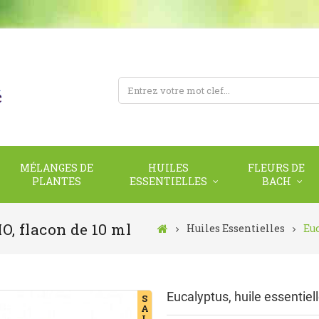
MÉLANGES DE
HUILES
FLEURS DE
PLANTES
ESSENTIELLES
BACH
IO, flacon de 10 ml
Huiles Essentielles
Euc
Eucalyptus, huile essentiel
S
A
L