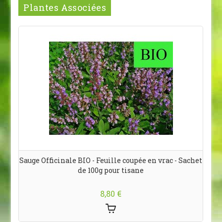
Plantes Associées
Sauge Officinale BIO - Feuille coupée en vrac - Sachet
T
de 100g pour tisane
8,80 €