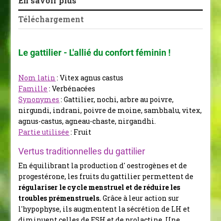
En savoir plus
Téléchargement
Le gattilier - L'allié du confort féminin !
Nom latin
: Vitex agnus castus
Famille
: Verbénacées
Synonymes
: Gattilier, nochi, arbre au poivre,
nirgundi, indrani, poivre de moine, sambhalu, vitex,
agnus-castus, agneau-chaste, nirgandhi.
Partie utilisée
: Fruit
Vertus traditionnelles du gattilier
En équilibrant la production d' oestrogènes et de
progestérone, les fruits du gattilier permettent de
régulariser le cycle menstruel et de réduire les
troubles prémenstruels.
Grâce à leur action sur
l'hypophyse, ils augmentent la sécrétion de LH et
diminuent celles de FSH et de prolactine.
Une