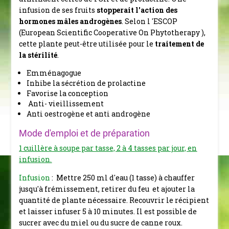
infusion de ses fruits
stopperait l'action des
hormones mâles androgènes
.
Selon l 'ESCOP
(European Scientific Cooperative On Phytotherapy ),
cette plante peut-être utilisée pour le
traitement de
la stérilité
.
Emménagogue
Inhibe la sécrétion de prolactine
Favorise la conception
Anti- vieillissement
Anti oestrogène et anti androgène
Mode d'emploi et de préparation
1 cuillère à soupe par tasse, 2 à 4 tasses par jour, en
infusion.
Infusion
: Mettre 250 ml d'eau (1 tasse) à chauffer
jusqu'à frémissement, retirer du feu et ajouter la
quantité de plante nécessaire. Recouvrir le récipient
et laisser infuser 5 à 10 minutes. Il est possible de
sucrer avec du miel ou du sucre de canne roux.