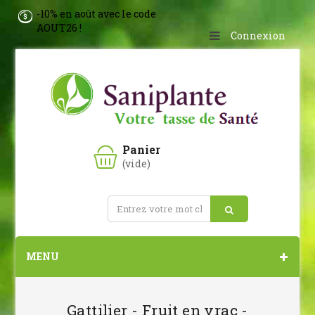
-10% en août avec le code
AOUT26 !
Connexion
Panier
(vide)
MENU
Gattilier - Fruit en vrac -