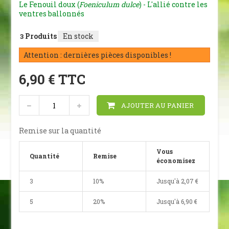
Le Fenouil doux (
Foeniculum dulce
) - L'allié contre les
ventres ballonnés
Produits
En stock
3
Attention : dernières pièces disponibles !
6,90 €
TTC
AJOUTER AU PANIER
Remise sur la quantité
Vous
Quantité
Remise
économisez
3
10%
Jusqu'à
2,07 €
5
20%
Jusqu'à
6,90 €