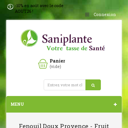
-10% en août avec le code
AOUT26 !
Connexion
Panier
(vide)
MENU
Fenouil Doux Provence - Fruit