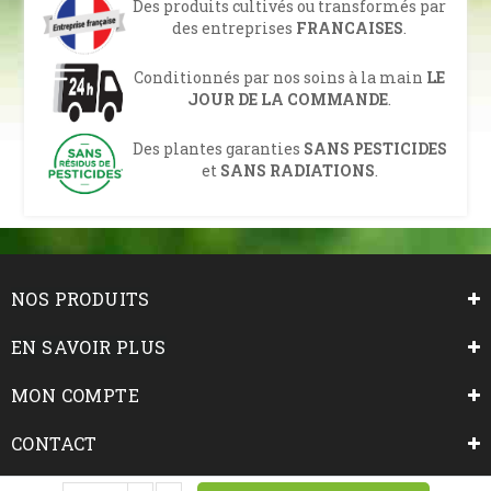
Des produits cultivés ou transformés par
des entreprises
FRANCAISES
.
Conditionnés par nos soins à la main
LE
JOUR DE LA COMMANDE
.
Des plantes garanties
SANS PESTICIDES
et
SANS RADIATIONS
.
NOS PRODUITS
EN SAVOIR PLUS
MON COMPTE
CONTACT