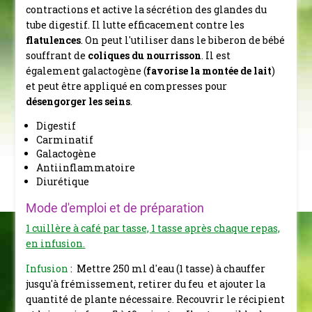
contractions et
active la sécrétion des glandes du
tube digestif
. Il lutte efficacement
contre les
flatulences
.
On peut l'utiliser dans le biberon de bébé
souffrant de
coliques du nourrisson
.
Il est
également galactogène (
favorise la montée de lait
)
et peut être appliqué en compresses pour
désengorger les seins
.
Digestif
Carminatif
Galactogène
Antiinflammatoire
Diurétique
Mode d'emploi et de préparation
1 cuillère à café par tasse, 1 tasse après chaque repas,
en infusion.
Infusion
: Mettre 250 ml d'eau (1 tasse) à chauffer
jusqu'à frémissement, retirer du feu et ajouter la
quantité de plante nécessaire. Recouvrir le récipient