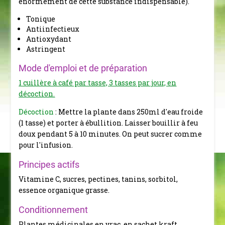
énormément de cette substance indispensable).
Tonique
Antiinfectieux
Antioxydant
Astringent
Mode d'emploi et de préparation
1 cuillère à café par tasse, 3 tasses par jour, en
décoction.
Décoction
: Mettre la plante dans 250ml d'eau froide
(1 tasse) et porter à ébullition. Laisser bouillir à feu
doux pendant 5 à 10 minutes. On peut sucrer comme
pour l'infusion.
Principes actifs
Vitamine C, sucres, pectines, tanins, sorbitol,
essence organique grasse.
Conditionnement
Plantes médicinales en vrac, en sachet kraft.