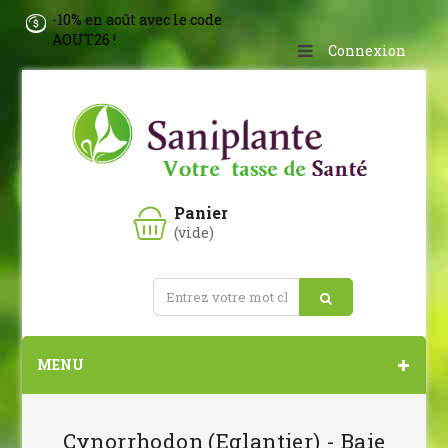
-10% en août avec le code
AOUT26 !
Connexion
Panier
(vide)
MENU
Cynorrhodon (Eglantier) - Baie