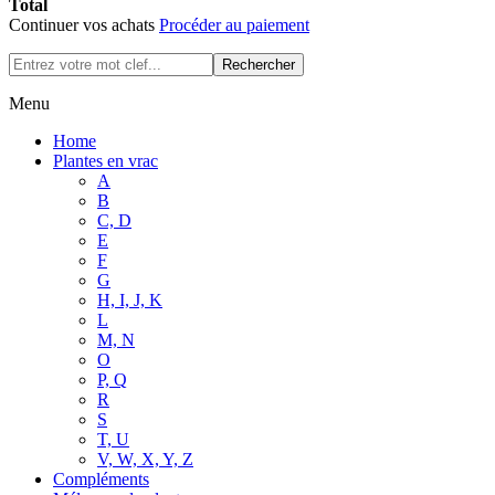
Total
Continuer vos achats
Procéder au paiement
Rechercher
Menu
Home
Plantes en vrac
A
B
C, D
E
F
G
H, I, J, K
L
M, N
O
P, Q
R
S
T, U
V, W, X, Y, Z
Compléments