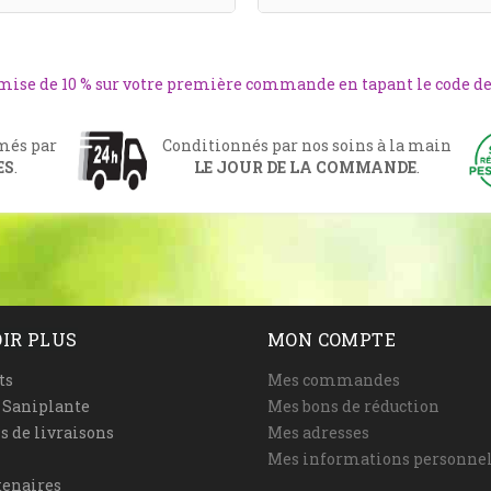
emise de 10 % sur votre première commande en tapant le code d
rmés par
Conditionnés par nos soins à la main
ES
.
LE JOUR DE LA COMMANDE
.
IR PLUS
MON COMPTE
ts
Mes commandes
é Saniplante
Mes bons de réduction
s de livraisons
Mes adresses
Mes informations personnel
tenaires