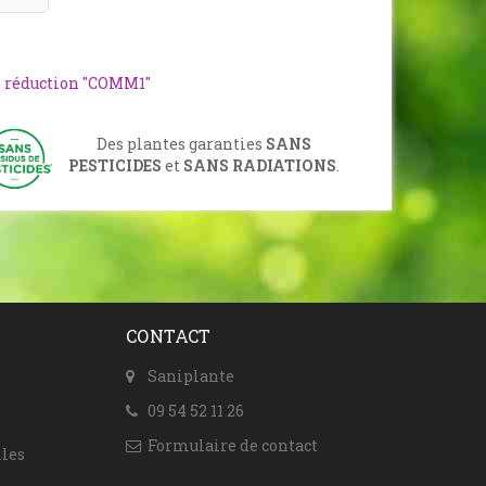
e réduction "COMM1"
Des plantes garanties
SANS
PESTICIDES
et
SANS RADIATIONS
.
CONTACT
Saniplante
09 54 52 11 26
Formulaire de contact
les