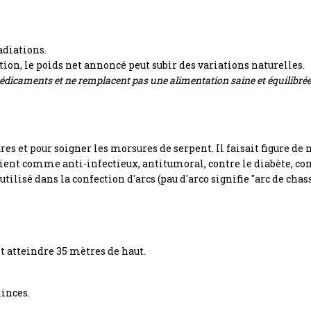
adiations.
ation, le poids net annoncé peut subir des variations naturelles.
dicaments et ne remplacent pas une alimentation saine et équilibrée
sures et pour soigner les morsures de serpent. Il faisait figure d
oient comme anti-infectieux, antitumoral, contre le diabète, c
t utilisé dans la confection d'arcs (pau d'arco signifie "arc de ch
t atteindre 35 mètres de haut.
minces.