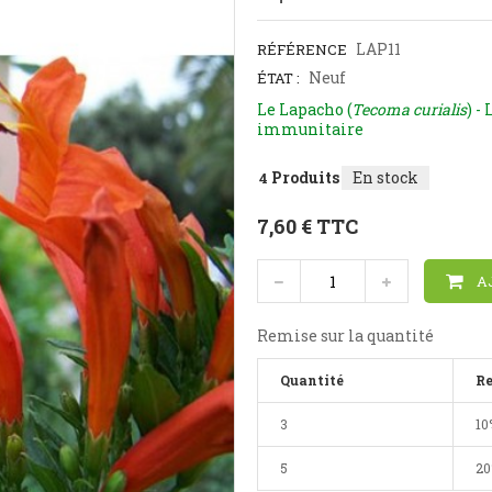
LAP11
RÉFÉRENCE
Neuf
ÉTAT :
Le Lapacho (
Tecoma curialis
) -
immunitaire
Produits
En stock
4
7,60 €
TTC
A
Remise sur la quantité
Quantité
R
3
10
5
2